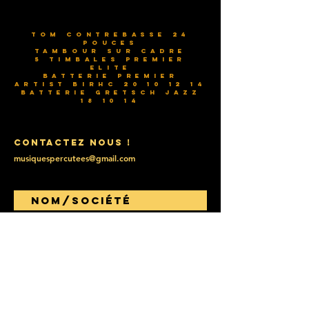
Tom contrebasse 24
pouces
Tambour sur cadre
5 timbales Premier
Elite
Batterie Premier
Artist Birhc
20 10 12 14
Batterie Gretsch Jazz
18 10 14
Contactez nous !
musiquespercutees@gmail.com